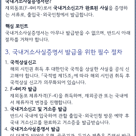
국내거소사실증명서란?
재외동포(F-4비자)로서
국내거소신고가 완료된 사실
을 증명하
는 서류로, 출입국·외국인청에서 발급합니다.
핵심 포인트
국내거소사실증명서는 아무나 발급받을 수 없으며, 반드시 아래
절차를 거쳐야 합니다.
3. 국내거소사실증명서 발급을 위한 필수 절차
국적상실신고
해외 시민권 취득 후 대한민국 국적을 상실한 사실을 공식 신
고해야 합니다. 「국적법 제15조」에 따라 해외 시민권 취득 후
국적상실 신고가 의무화되어 있습니다.
F-4비자 발급
재외동포 체류자격(F-4)을 취득하며, 재외공관 또는 국내에
서 체류자격 변경을 진행합니다.
국내거소신고 및 거소증 발급
반드시 국내에 입국하여 관할 출입국·외국인청 방문 예약 후
국내 거소신고를 완료하고 거소증을 발급받습니다.
국내거소사실증명서 발급
이 단계가 되어야 은행, 공공기관, 등기소 제출용 증명서 발급