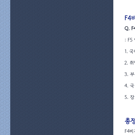
F4
Q. 
: F
1. 
2. 
3.
4. 
5. 
총정
F4