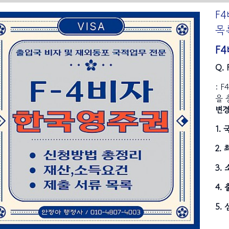
F
목
F
Q.
: 
을 
변
1.
2.
3.
4.
5.