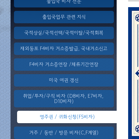
출입국 비자 전문
출입국업무 관련 지식
국적상실/국적선택/국적이탈/국적회복
재외동포 F4비자 거소증발급, 국내거소신고
F4비자 거소증연장 /체류기간연장
미국 여권 갱신
취업/투자/구직 비자 (D8비자, E7비자,
D10비자)
영주권 / 귀화신청(F5비자)
거주 / 동반 / 방문 비자(C,F계열)