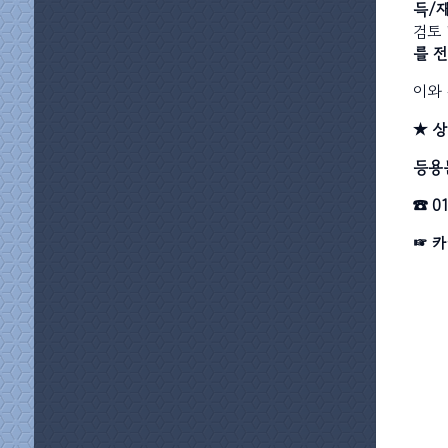
득/
검토
를 
이와
★ 상
등용
☎ 01
☞ 카