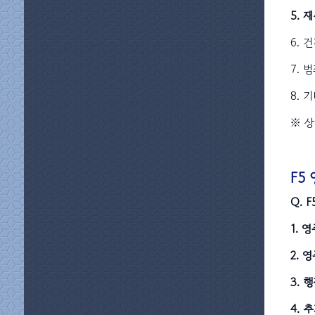
5. 
6.
7. 
8.
※ 
F5
Q. 
1. 
2. 
3. 
4.