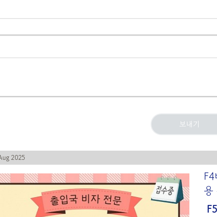
Aug 2025
F
용
F