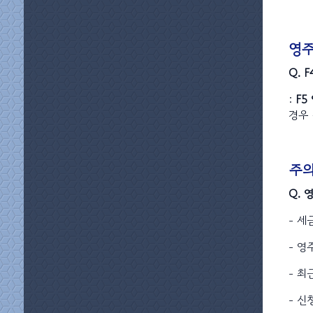
영주
Q. 
:
F5
경우 
주
Q. 
- 세
- 영
- 최
- 신