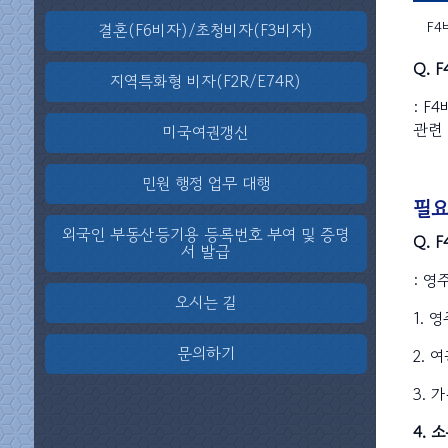
F4
결혼(F6비자)/초청비자(F3비자)
Q. 
지역특화형 비자(F2R/E74R)
: F
관련 
미국여권갱신
민원 행정 업무 대행
필요
외국인 부동산등기용 등록번호 부여 및 증명
Q. 
서 발급
: 
오시는 길
1.
문의하기
2. 
3.
4. 