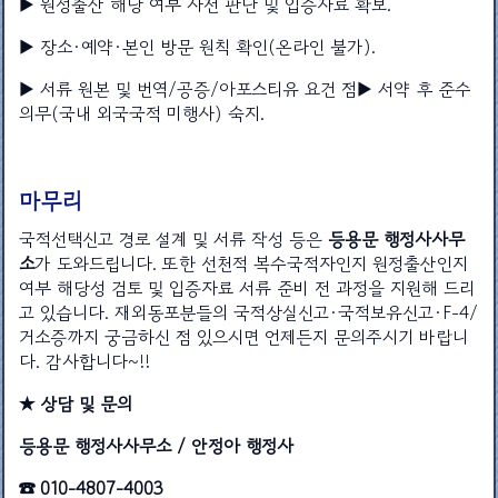
▶ 원정출산 해당 여부 사전 판단 및 입증자료 확보.
▶ 장소·예약·본인 방문 원칙 확인(온라인 불가).
▶ 서류 원본 및 번역/공증/아포스티유 요건 점▶ 서약 후 준수
의무(국내 외국국적 미행사) 숙지.
마무리
국적선택신고 경로 설계 및 서류 작성 등은
등용문 행정사사무
소
가 도와드립니다. 또한 선천적 복수국적자인지 원정출산인지
여부 해당성 검토 및 입증자료 서류 준비 전 과정을 지원해 드리
고 있습니다. 재외동포분들의 국적상실신고·국적보유신고·F-4/
거소증까지 궁금하신 점 있으시면 언제든지 문의주시기 바랍니
다. 감사합니다~!!
★ 상담 및 문의
등용문 행정사사무소 / 안정아 행정사
☎ 010-4807-4003