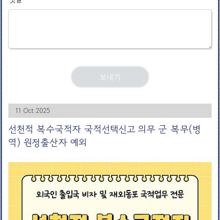
11 Oct 2025
선천적 복수국적자 국적선택신고 의무 군 복무(병
역) 원정출산자 예외