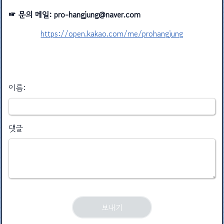
☞ 문의 메일: pro-hangjung@naver.com
https://open.kakao.com/me/prohangjung
이름:
댓글