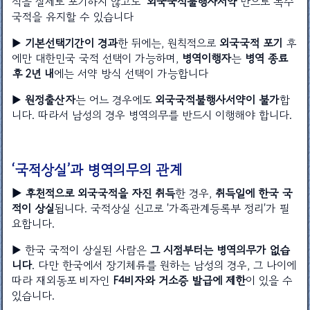
적을 실제로 포기하지 않고도
‘외국국적불행사서약’
만으로 복수
국적을 유지할 수 있습니다
▶
기본선택기간이 경과
한 뒤에는, 원칙적으로
외국국적 포기
후
에만 대한민국 국적 선택이 가능하며,
병역이행자
는
병역 종료
후 2년 내
에는 서약 방식 선택이 가능합니다
▶
원정출산자
는 어느 경우에도
외국국적불행사서약이 불가
합
니다. 따라서 남성의 경우 병역의무를 반드시 이행해야 합니다.
‘국적상실’과 병역의무의 관계
▶ 후천적으로 외국국적을 자진 취득
한 경우,
취득일에 한국 국
적이 상실
됩니다. 국적상실 신고로 '가족관계등록부 정리'가 필
요합니다.
▶ 한국 국적이 상실된 사람은
그 시점부터는 병역의무가 없습
니다
. 다만 한국에서 장기체류를 원하는 남성의 경우, 그 나이에
따라 재외동포 비자인
F4비자와 거소증 발급에 제한
이 있을 수
있습니다.